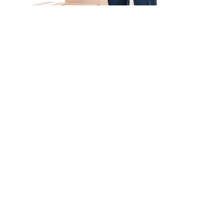
Unsere Mission
Ihr Umzug von
Mannheim nach Madrid
Unsere Mission bei Expressumzug Schwarz ist
einfach: Wir wollen, dass
Ihr Umzug von Mannheim
nach Madrid schnell & einfach
abläuft.
Egal wohin, unser Team aus erfahrenen Profis steht